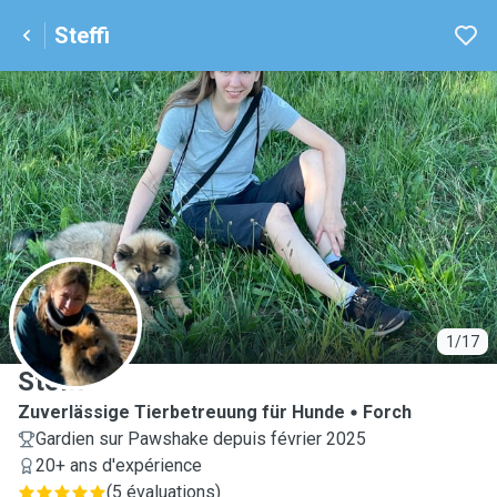
Steffi
S
1/17
Steffi
Zuverlässige Tierbetreuung für Hunde
Forch
Gardien sur Pawshake depuis février 2025
20+ ans d'expérience
(
5 évaluations
)