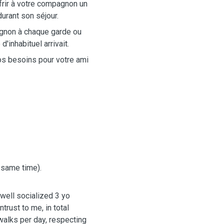
frir à votre compagnon un
 durant son séjour.
gnon à chaque garde ou
'inhabituel arrivait.
os besoins pour votre ami
max at the same time).
 well socialized 3 yo
trust to me, in total
walks per day, respecting