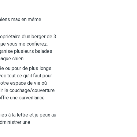
chiens max en même
priétaire d'un berger de 3
 que vous me confierez,
organise plusieurs balades
haque chien.
ée ou pour de plus longs
c tout ce qu'il faut pour
otre espace de vie où
nir le couchage/couverture
offre une surveillance
es à la lettre et je peux au
dministrer une