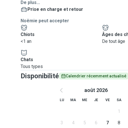
De plus...
Prise en charge et retour
Noëmie peut accepter
Chiots
Âges des c
<1 an
De tout âge
Chats
Tous types
Disponibilité
Calendrier récemment actualisé
août 2026
LU
MA
ME
JE
VE
SA
1
3
4
5
6
7
8