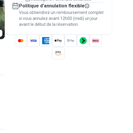
Réservations couvertes par
Politique d'annulation flexible
nos garanties
Vous obtiendrez un remboursement complet
Gardez tout sur Pawshake (du premier
message au paiement) pour bénéficier de la
si vous annulez avant 12h00 (midi) un jour
avant le début de la réservation.
Garantie Pawshake
.