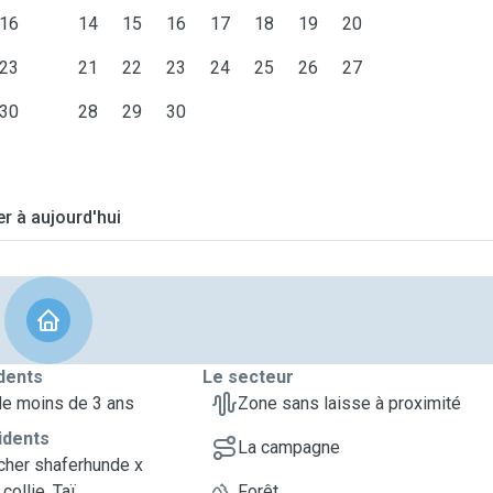
16
14
15
16
17
18
19
20
23
21
22
23
24
25
26
27
30
28
29
30
er à aujourd'hui
dents
Le secteur
de moins de 3 ans
Zone sans laisse à proximité
idents
La campagne
cher shaferhunde x
collie, Taï
Forêt