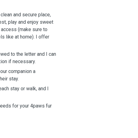
r clean and secure place,
est, play and enjoy sweet
e access (make sure to
s like at home). I offer
owed to the letter and I can
ion if necessary.
your companion a
heir stay.
ach stay or walk, and I
needs for your 4paws fur