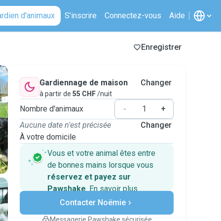
ardien d'animaux
S'inscrire
Connectez-vous
Aide
Enregistrer
Gardiennage de maison
Changer
à partir de
55 CHF
/nuit
Nombre d'animaux
-
+
Aucune date n'est précisée
Changer
À votre domicile
Vous et votre animal êtes entre
de bonnes mains lorsque vous
réservez et payez sur
Pawshake
.
En savoir plus
Paiements sécurisés
Contacter Noëmie
Assistance en cas de
changement de programme.
Messagerie Pawshake sécurisée