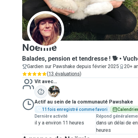
N
Noëmie
Balades, pension et tendresse ! 🐕
Vuch
Gardien sur Pawshake depuis février 2025
20+ an
(
13 évaluations
)
Vit avec...
T
Actif au sein de la communauté Pawshake
11 fois enregistré comme favori
Calendrie
Dernière activité
Répond généraleme
il y a environ 11 heures
dans un délai de en
heures