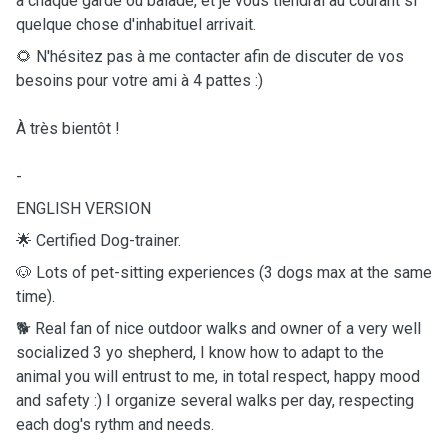
à chaque garde ou balade, et je vous tiendrai au courant si
quelque chose d'inhabituel arrivait.
🌻 N'hésitez pas à me contacter afin de discuter de vos
besoins pour votre ami à 4 pattes :)
À très bientôt !
-
ENGLISH VERSION
🌟 Certified Dog-trainer.
🐶 Lots of pet-sitting experiences (3 dogs max at the same
time).
🐕 Real fan of nice outdoor walks and owner of a very well
socialized 3 yo shepherd, I know how to adapt to the
animal you will entrust to me, in total respect, happy mood
and safety :) I organize several walks per day, respecting
each dog's rythm and needs.