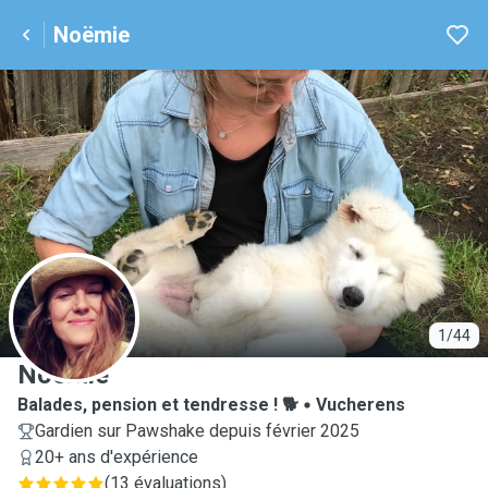
Noëmie
N
1/44
Noëmie
Balades, pension et tendresse ! 🐕
Vucherens
Gardien sur Pawshake depuis février 2025
20+ ans d'expérience
(
13 évaluations
)