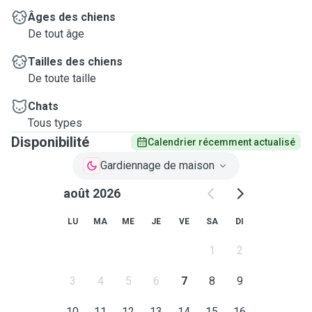
Âges des chiens
De tout âge
Tailles des chiens
De toute taille
Chats
Tous types
Disponibilité
Calendrier récemment actualisé
Gardiennage de maison
août 2026
LU
MA
ME
JE
VE
SA
DI
1
2
3
4
5
6
7
8
9
10
11
12
13
14
15
16