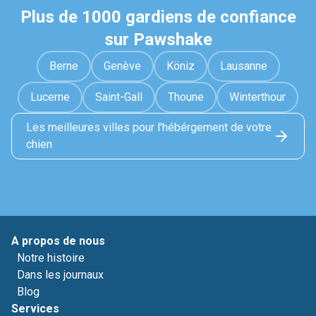
Plus de 1000 gardiens de confiance
sur Pawshake
Berne
Genève
Köniz
Lausanne
Lucerne
Saint-Gall
Thoune
Winterthour
Les meilleures villes pour l'hébérgement de votre
chien
A propos de nous
Notre histoire
Dans les journaux
Blog
Services