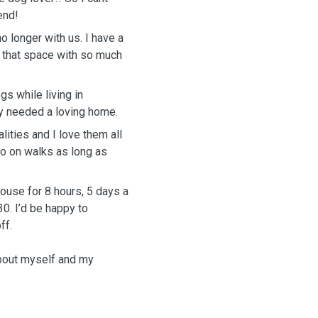
end!
o longer with us. I have a
s that space with so much
gs while living in
ly needed a loving home.
lities and I love them all
 go on walks as long as
house for 8 hours, 5 days a
0. I’d be happy to
ff.
about myself and my