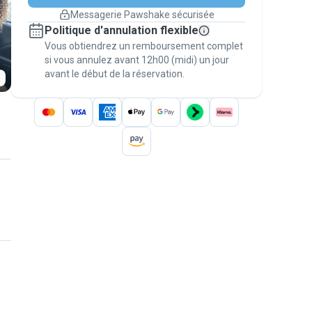
changement de programme.
Messagerie Pawshake sécurisée
Réservations couvertes par
Politique d'annulation flexible
nos garanties
Vous obtiendrez un remboursement complet
Gardez tout sur Pawshake (du premier
message au paiement) pour bénéficier de la
si vous annulez avant 12h00 (midi) un jour
avant le début de la réservation.
Garantie Pawshake
.