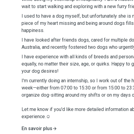
wait to start walking and exploring with a new furry fri
I used to have a dog myself, but unfortunately she is n
piece of my heart missing and being around dogs fill
happiness.
I have looked after friends dogs, cared for multiple do
Australia, and recently fostered two dogs who urgent
I have experience with all kinds of breeds and persona
equally, no matter their size, age, or quirks. Happy to
your dog desires!
I'm currently doing an internship, so I work out of the 
week—either from 07:00 to 15:30 or from 15:00 to 23:3
organize dog-sitting around my shifts or on my days o
Let me know if you'd like more detailed information 
experience.☺️
En savoir plus