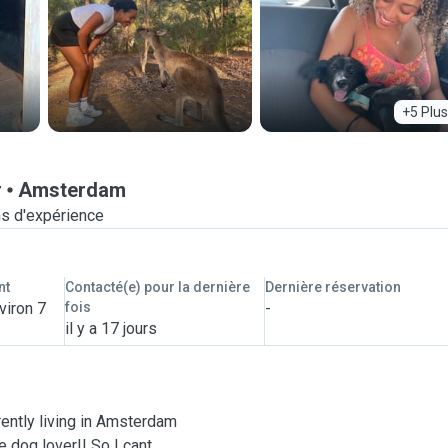
+5 Plus
r
Amsterdam
s d'expérience
nt
Contacté(e) pour la dernière
Dernière réservation
viron 7
fois
-
il y a 17 jours
rently living in Amsterdam
e dog lover!! So I cant