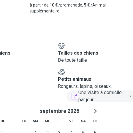
à partir de
10 €
/promenade,
5 €
/Animal
supplémentaire
hiens
Tailles des chiens
De toute taille
Petits animaux
Rongeurs, lapins, oiseaux, ...
Une visite à domicile
par jour
septembre 2026
DI
LU
MA
ME
JE
VE
SA
DI
2
1
2
3
4
5
6