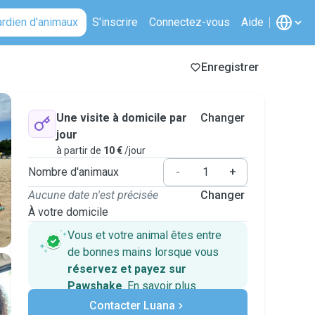
ardien d'animaux
S'inscrire
Connectez-vous
Aide
Enregistrer
Une visite à domicile par
Changer
jour
à partir de
10 €
/jour
Nombre d'animaux
-
+
Aucune date n'est précisée
Changer
À votre domicile
Vous et votre animal êtes entre
de bonnes mains lorsque vous
réservez et payez sur
Pawshake
.
En savoir plus
Paiements sécurisés
Contacter Luana
Assistance en cas de