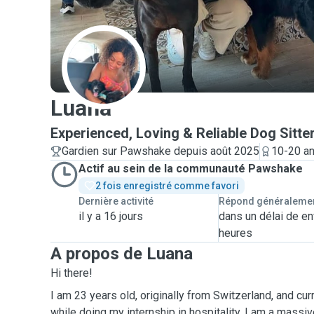
L
Luana
Experienced, Loving & Reliable Dog Sitte
Gardien sur Pawshake depuis août 2025
10-20 an
Actif au sein de la communauté Pawshake
2 fois enregistré comme favori
Dernière activité
Répond généraleme
il y a 16 jours
dans un délai de en
heures
A propos de Luana
Hi there!
I am 23 years old, originally from Switzerland, and cur
while doing my internship in hospitality. I am a massiv